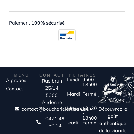
Paiement
100% sécurisé
MENU
CONTACT
HORAIRES
Lundi
9h00 -
A propos
Rue brun
18h00
25/14
Contact
Mardi
Fermé
5300
Andenne
Mercredi
13h30
Découvrez le
contact@boucherielartisan.be
-
goût
18h00
0471 49
Jeudi
Fermé
authentique
50 14
de la viande