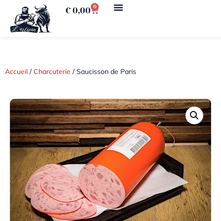
0
€
0,00
Accueil
/
Charcuterie
/ Saucisson de Paris