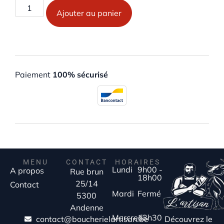
Ajouter au panier
Paiement
100% sécurisé
MENU
CONTACT
HORAIRES
Lundi
9h00 -
A propos
Rue brun
18h00
25/14
Contact
Mardi
Fermé
5300
Andenne
Mercredi
13h30
Découvrez le
contact@boucherielartisan.be