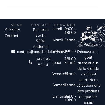
MENU
CONTACT
HORAIRES
Lundi
9h00 -
A propos
Rue brun
18h00
25/14
Contact
Mardi
Fermé
5300
Andenne
Mercredi
13h30
Découvrez le
contact@boucherielartisan.be
-
goût
18h00
0471 49
Jeudi
Fermé
authentique
50 14
de la viande
Vendredi
Fermé
en circuit
court. Nous
Samedi
Fermé
sélectionnons
des produits
Dimanche
9h00 -
de qualité,
13h00
issus